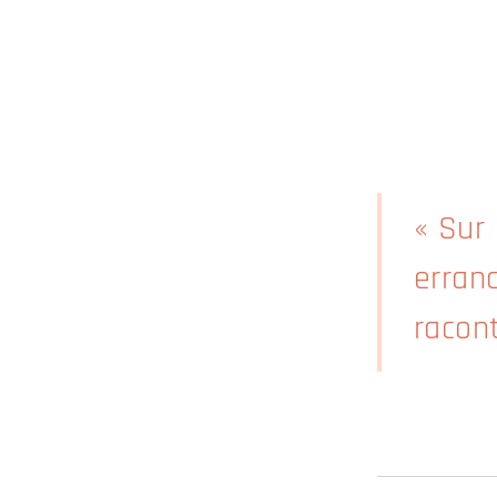
« Sur
erran
racon