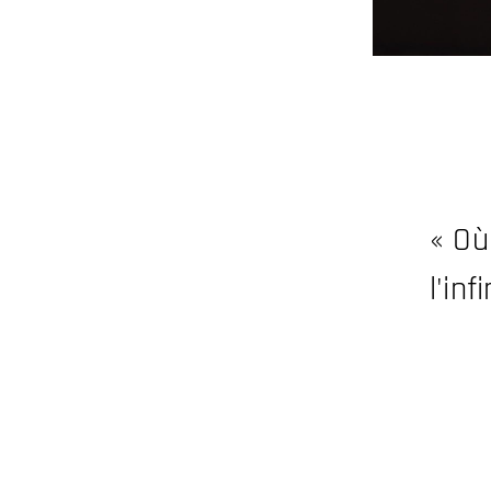
« Où
l'in