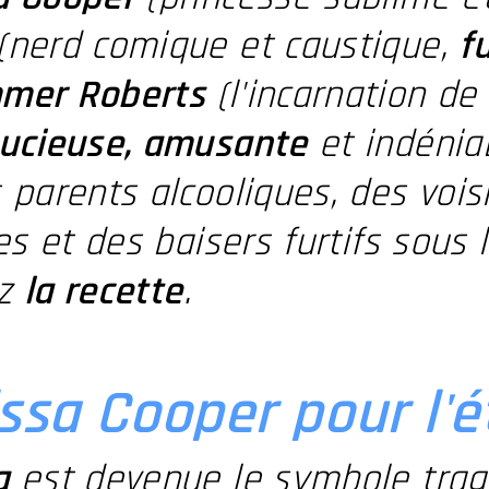
(nerd comique et caustique,
f
mer Roberts
(l'incarnation de
ucieuse, amusante
et indéni
 parents alcooliques, des voi
ses et des baisers furtifs sous
ez
la recette
.
ssa Cooper pour l'é
a
est devenue le symbole trag