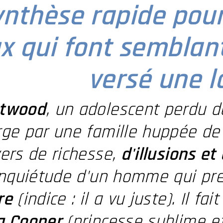
nthèse rapide pour 
x qui font semblant
versé une 
Atwood
, un adolescent perdu d
rge par une famille huppée d
ers de richesse,
d'illusions et
'inquiétude d'un homme qui pr
re
(indice : il a vu juste). Il fa
a Cooper
(princesse sublime et