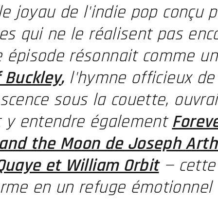
le joyau de l'indie pop conçu 
es qui ne le réalisent pas enco
 épisode résonnait comme un c
f Buckley
,
l'hymne officieux de
scence sous la couette, ouvrai
t y entendre également
Forev
and the Moon de Joseph Arth
Quaye et William Orbit
— cette
rme en un refuge émotionnel to