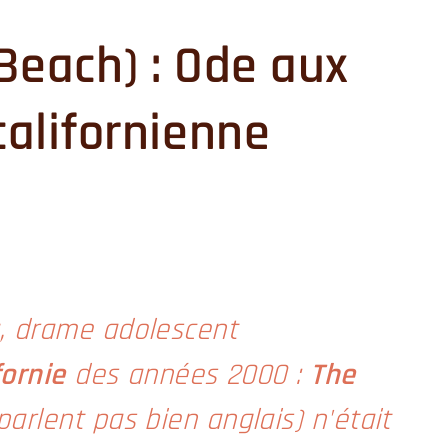
Beach) : Ode aux
californienne
a, drame adolescent
fornie
des années 2000 :
The
arlent pas bien anglais) n'était