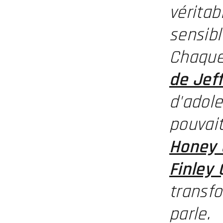
véritab
sensibl
Chaque
de Jef
d'adole
pouvai
Honey 
Finley 
transfo
parle.