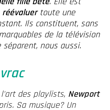
belle fille bête
. Elle est
e
réévaluer
toute une
tant. Ils constituent, sans
emarquables de la télévision
se séparent, nous aussi.
 vrac
'art des playlists,
Newport
pris. Sa musique? Un