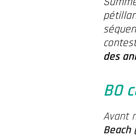
Summer
pétilla
séquenc
contest
des an
BO c
Avant m
Beach (