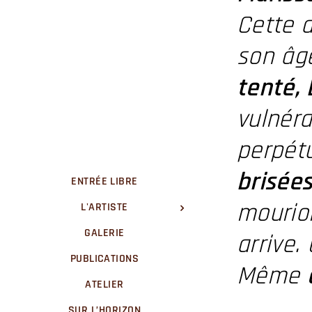
Cette a
son âge
tenté,
vulnéra
perpétu
brisée
ENTRÉE LIBRE
mourion
L'ARTISTE
GALERIE
arrive.
PUBLICATIONS
Même
ATELIER
SUR L’HORIZON