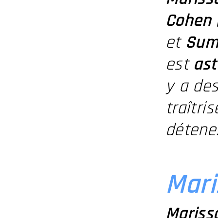
Cohen
et
Sum
est
ast
y a des
traîtri
déten
Mari
Mariss