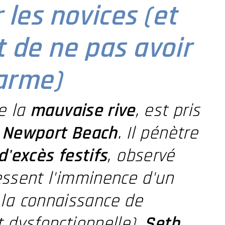
les novices (et
 de ne pas avoir
larme)
e la
mauvaise rive
, est pris
e
Newport Beach
. Il pénètre
 d'excès festifs
, observé
essent l'imminence d'un
it la connaissance de
 dysfonctionnelle),
Seth