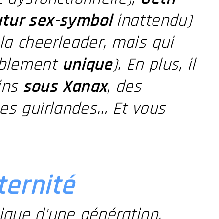
utur sex-symbol
inattendu)
 la cheerleader, mais qui
ablement
unique
). En plus, il
sins
sous Xanax
, des
 les guirlandes… Et vous
ternité
ique d'une génération.