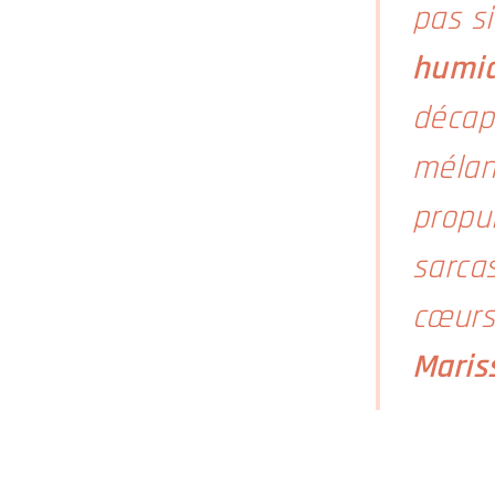
pas s
humi
décapo
mélan
propu
sarca
cœurs
Maris