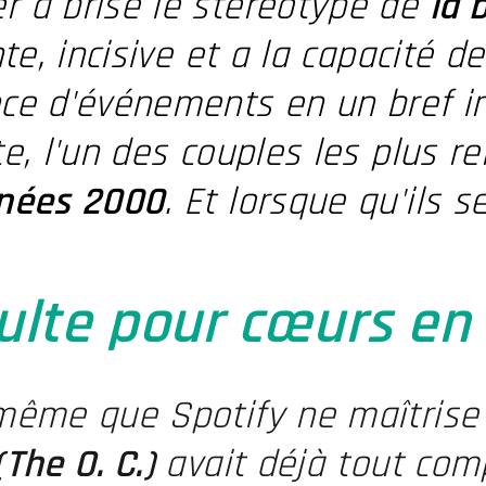
 a brisé le stéréotype de
la 
nte, incisive et a la capacité d
e d'événements en un bref ins
e, l'un des couples les plus r
nées 2000
. Et lorsque qu'ils 
ulte pour cœurs en
ême que Spotify ne maîtrise l
The O. C.)
avait déjà tout com