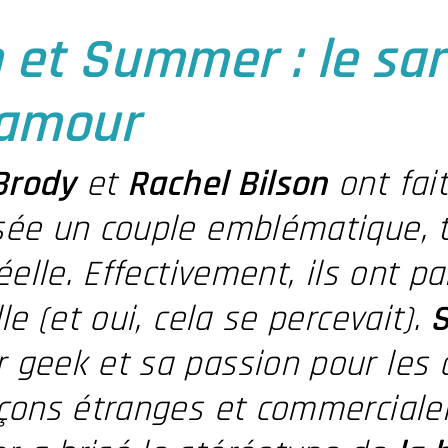
 et Summer : le sa
'amour
Brody
et
Rachel Bilson
ont fai
sée un couple emblématique, t
réelle. Effectivement, ils ont p
lle (et oui, cela se percevait).
S
geek et sa passion pour les c
çons étranges et commercialem