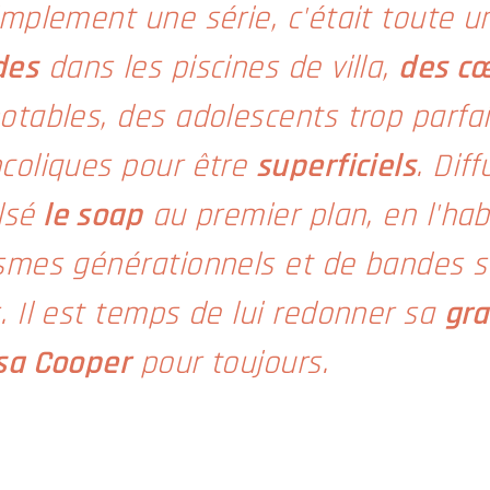
implement une série, c'était toute 
des
dans les piscines de villa,
des cœ
tables, des adolescents trop parfait
coliques pour être
superficiels
. Dif
lsé
le soap
au premier plan, en l'hab
smes générationnels et de bandes s
. Il est temps de lui redonner sa
gr
sa Cooper
pour toujours.