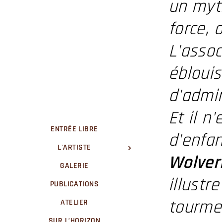
un myt
force,
L'assoc
ébloui
d'admir
Et il n
ENTRÉE LIBRE
d'enfan
L'ARTISTE
Wolver
GALERIE
illustr
PUBLICATIONS
tourmen
ATELIER
SUR L’HORIZON