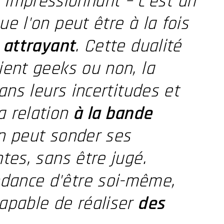
s
impressionnant – c'est un
e l'on peut être à la fois
t attrayant
. Cette dualité
ient geeks ou non, la
dans leurs incertitudes et
a relation
à la bande
on peut sonder ses
tes, sans être jugé.
ndance d'être soi-même,
capable de réaliser
des