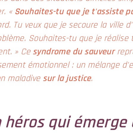
r. «
Souhaites-tu que je t'assiste
ord. Tu veux que je secoure la ville
oblème. Souhaites-tu que je réalise 
ent. » Ce
syndrome du sauveur
repr
isement émotionnel : un mélange d'em
ion maladive
sur la justice
.
 héros qui émerge d