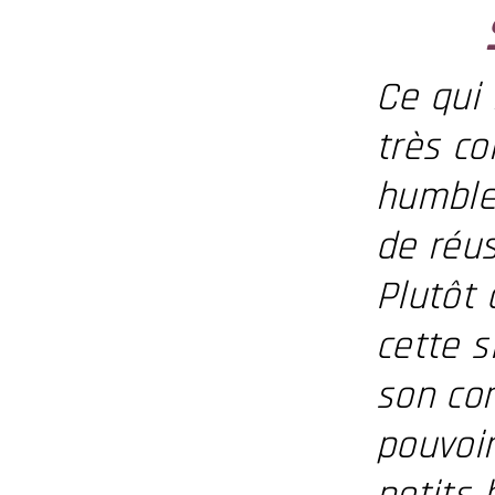
Ce qui
très c
humble 
de réu
Plutôt
cette s
son com
pouvoi