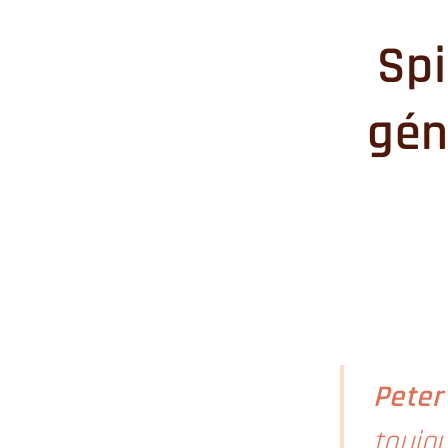
Spi
gén
Peter
toujou