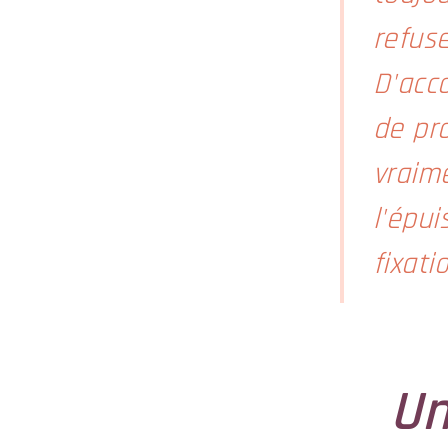
refuse
D'acc
de pr
vraim
l'épu
fixat
Un