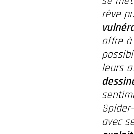
se mét
rêve pu
vulnéra
offre à
possibi
leurs a
dessin
sentime
Spider
avec se