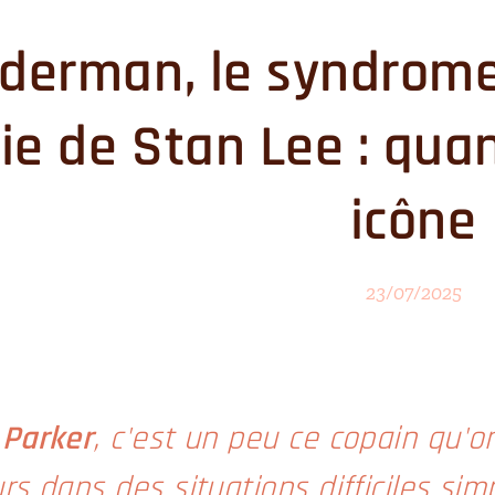
derman, le syndrome
ie de Stan Lee : qua
icône
23/07/2025
 Parker
, c'est un peu ce copain qu'on
rs dans des situations difficiles sim