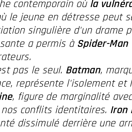
he contemporain où
la vulnér
 où le jeune en détresse peut
iation singulière d'un drame p
ssante a permis à
Spider-Man
ateurs.
'est pas le seul.
Batman
, marq
ce, représente l'isolement et l
ine
, figure de marginalité ave
e nos conflits identitaires.
Iron
té dissimulé derrière une arm