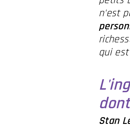
petits 
n'est p
person
richess
qui es
L'in
dont
Stan L