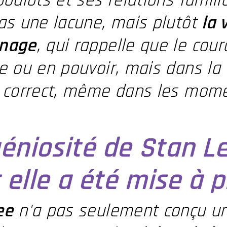
boulots et ses relations famili
as une lacune, mais plutôt
la 
nage
, qui rappelle que le co
e ou en pouvoir, mais dans la 
t correct, même dans les mom
géniosité de Stan L
 elle a été mise à p
ee
n'a pas seulement conçu un 