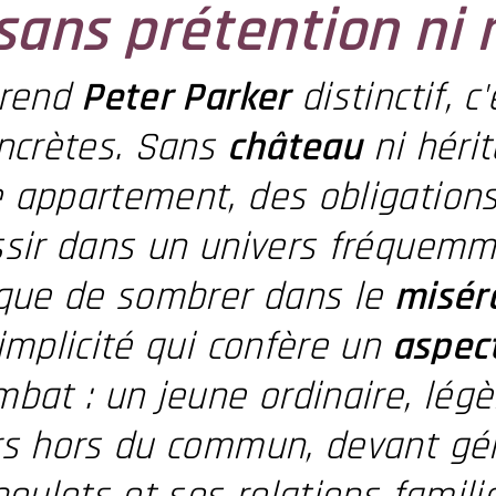
sans prétention ni 
 rend
Peter Parker
distinctif, 
oncrètes. Sans
château
ni héri
appartement, des obligations 
ssir dans un univers fréquemm
 que de sombrer dans le
misér
implicité qui confère un
aspec
bat : un jeune ordinaire, lég
rs hors du commun, devant gére