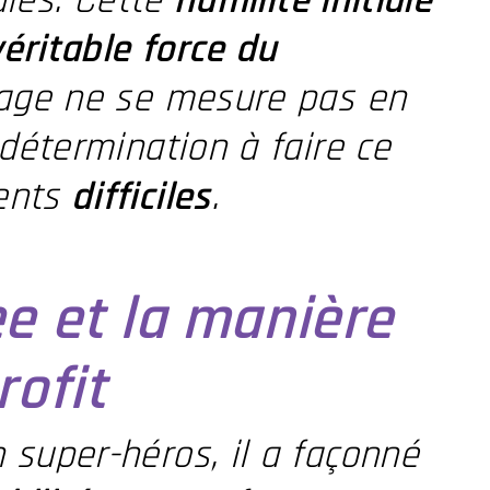
ales. Cette
humilité initiale
véritable force du
urage ne se mesure pas en
détermination à faire ce
ents
difficiles
.
ee et la manière
rofit
super-héros, il a façonné