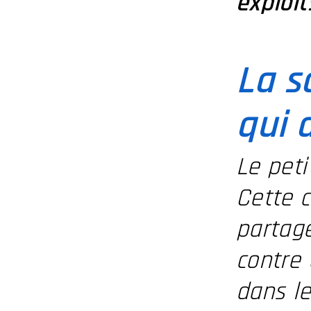
exploi
La s
qui 
Le pet
Cette 
partag
contre 
dans le