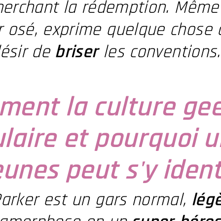
cherchant la rédemption. Mêm
 osé, exprime quelque chose d
désir de
briser
les conventions.
ent la culture gee
laire et pourquoi 
eunes peut s'y ident
Parker est un gars normal,
lég