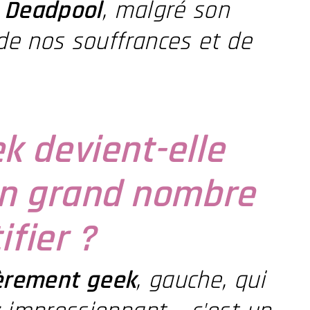
e
Deadpool
, malgré son
e nos souffrances et de
k devient-elle
un grand nombre
ifier ?
èrement geek
, gauche, qui