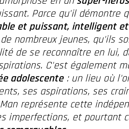
amorphose en un
super-héro
issant. Parce qu'il démontre qu
ble et puissant, intelligent e
 de nombreux jeunes, qu'ils so
lité de se reconnaître en lui, 
spirations. C'est également m
ée adolescente
: un lieu où l'
nts, ses aspirations, ses crain
-Man représente cette indépe
s imperfections, et pourtant 