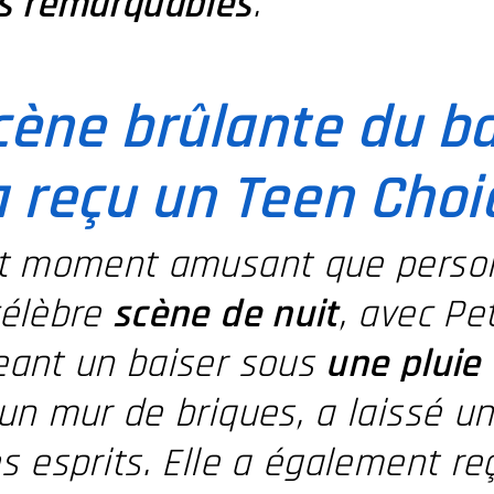
ts remarquables
.
cène brûlante du ba
a reçu un Teen Cho
it moment amusant que personn
célèbre
scène de nuit
, avec Pe
eant un baiser sous
une pluie 
un mur de briques, a laissé u
s esprits. Elle a également re