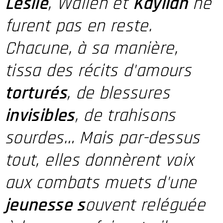
Leslie
, Wallen et
Kayliah
ne
furent pas en reste.
Chacune, à sa manière,
tissa des récits d'amours
torturés
, de blessures
invisibles
, de trahisons
sourdes… Mais par-dessus
tout, elles donnèrent voix
aux combats muets d'une
jeunesse s
ouvent reléguée