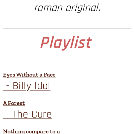
roman original.
Playlist
Eyes Without a Face
- Billy Idol
A Forest
- The Cure
Nothing compare to u