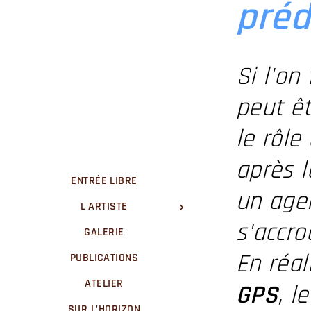
préd
Si l'on
peut ê
le rôle
après l
ENTRÉE LIBRE
un agen
L'ARTISTE
s'accro
GALERIE
En réal
PUBLICATIONS
ATELIER
GPS
, l
SUR L’HORIZON