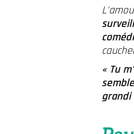
L'amo
surveil
comédi
cauche
« Tu m
sembl
grandi
Pou