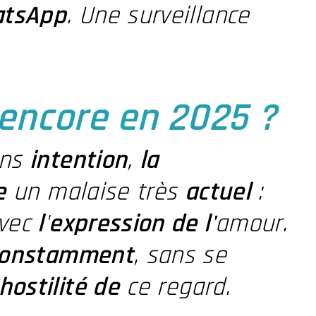
tsApp
. Une surveillance
 encore en 2025 ?
ans
intention
,
la
e
un malaise très
actuel
:
avec
l
'
expression de l'
amour.
onstamment
, sans se
hostilité de
ce regard.