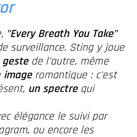
or
,
"Every Breath You Take"
 surveillance. Sting y joue
e
geste
de l'autre, même
e
image
romantique : c'est
ésent,
un spectre
qui
ec élégance le suivi par
tagram, ou encore les