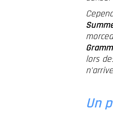
Cepend
Summe
morcea
Gramm
lors de
n'arriv
Un p