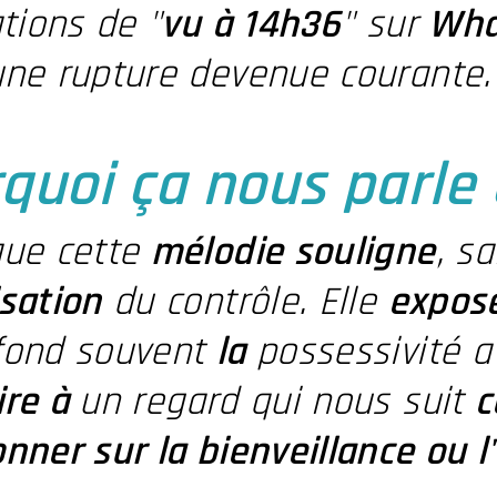
ations de "
vu à 14h36
" sur
Wha
une rupture devenue courante.
quoi ça nous parle
que cette
mélodie souligne
, s
sation
du contrôle. Elle
expos
fond souvent
la
possessivité 
ire à
un regard qui nous suit
c
nner sur la bienveillance ou l'