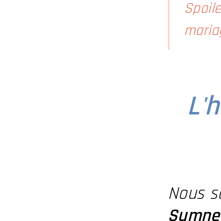
Spoile
maria
L'h
Nous 
Sumne