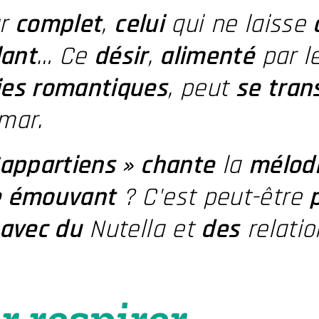
ur
complet
,
celui
qui ne laisse
lant
… Ce
désir
,
alimenté
par l
es romantiques
, peut
se tran
mar.
'appartiens » chante
la
mélod
e émouvant
? C'est peut-être
 avec du
Nutella et
des
relatio
r respirer