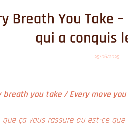
ry Breath You Take – 
qui a conquis 
25/06/2025
y
breath you take / Every move you 
e que ça vous rassure ou est-ce que 