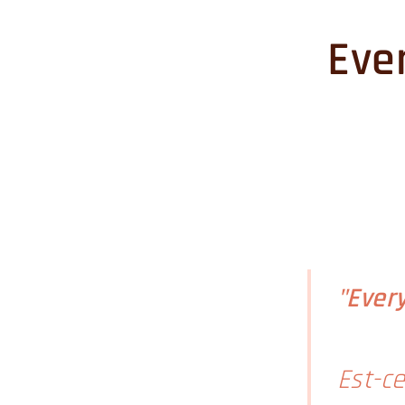
Eve
"Ever
Est-c