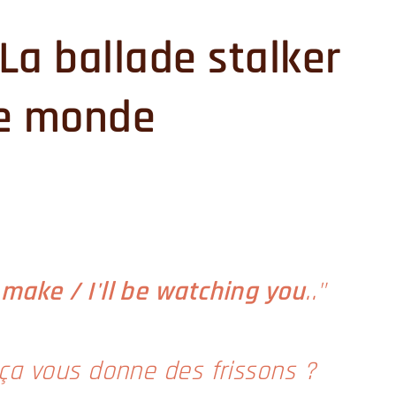
La ballade stalker
le monde
make / I'll be watching you
.."
ça vous donne des frissons ?