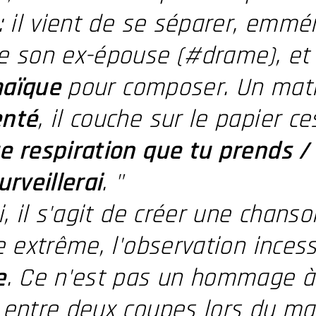
: il vient de se séparer, emmé
e son ex-épouse (#drame), et 
aïque
pour composer. Un mat
nté
, il couche sur le papier ce
 respiration que tu prends /
urveillerai
. "
i, il s'agit de créer une chans
e extrême, l'observation incess
e
. Ce n'est pas un hommage à 
 entre deux coupes lors du mar