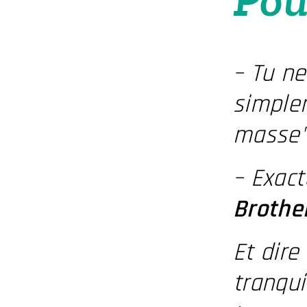
– Tu n
simplem
masse
– Exac
Brother
Et dire
tranqui