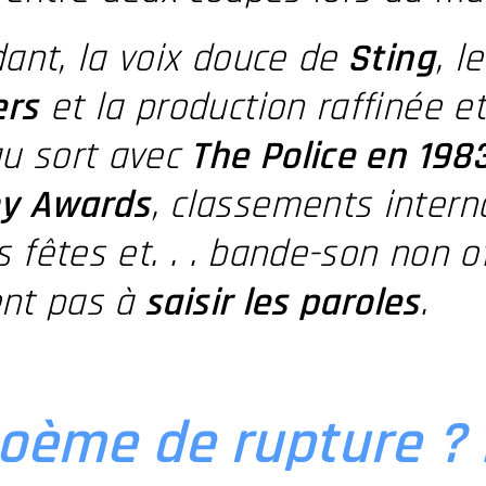
ant, la voix douce de
Sting
, l
rs
et la production raffinée et
u sort avec
The Police en 198
y Awards
, classements intern
s fêtes et. . . bande-son non of
ent pas à
saisir les paroles
.
oème de rupture ? 