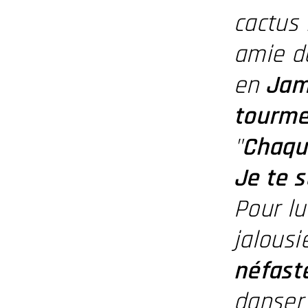
cactus 
amie d
en
Jam
tourme
"
Chaque
Je te s
Pour lu
jalousi
néfast
danser